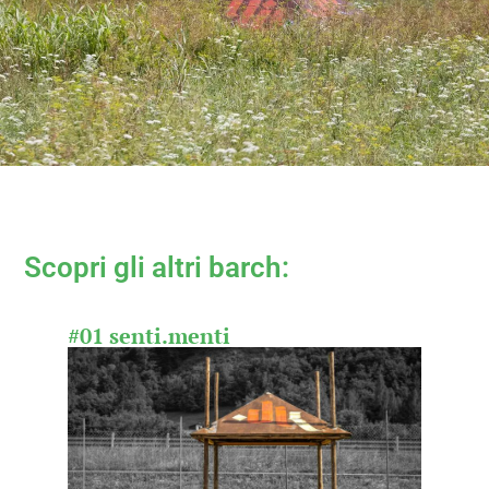
Scopri gli altri barch:
#01 senti.menti
#02 