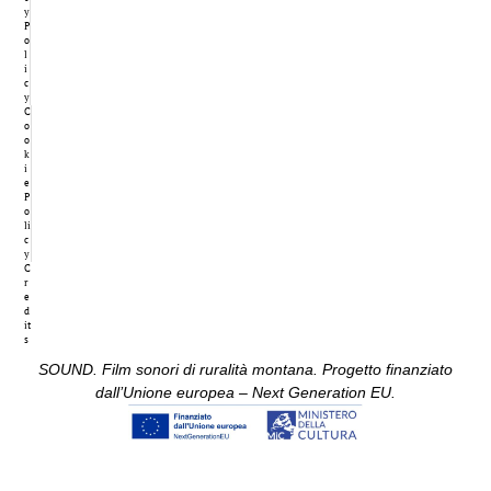
y
P
o
l
i
c
y
C
o
o
k
i
e
P
o
li
c
y
C
r
e
d
it
s
SOUND. Film sonori di ruralità montana. Progetto finanziato
dall’Unione europea – Next Generation EU.