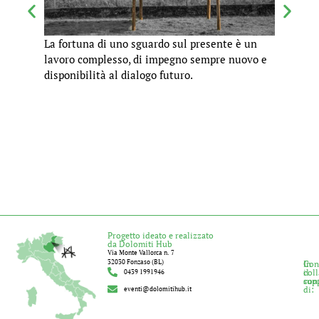
La fortuna di uno sguardo sul presente è un
Il mo
lavoro complesso, di impegno sempre nuovo e
manca
disponibilità al dialogo futuro.
Progetto ideato e realizzato
da Dolomiti Hub
Via Monte Vallorca n. 7
32030 Fonzaso (BL)
In
Con
col
il
0439 1991946
con
sup
di:
eventi@dolomitihub.it