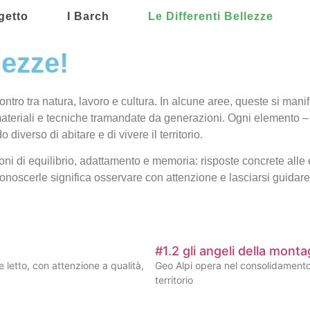
ogetto
I Barch
Le Differenti Bellezze
lezze!
ontro tra natura, lavoro e cultura. In alcune aree, queste si mani
ateriali e tecniche tramandate da generazioni. Ogni elemento – da
iverso di abitare e di vivere il territorio.
oni di equilibrio, adattamento e memoria: risposte concrete all
noscerle significa osservare con attenzione e lasciarsi guidare 
#1.2 gli angeli della mont
 letto, con attenzione a qualità,
Geo Alpi opera nel consolidamento 
territorio