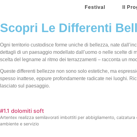
Festival
Il Pr
Scopri Le Differenti Bel
Ogni territorio custodisce forme uniche di bellezza, nate dall’inc
dettagli di un paesaggio modellato dall’uomo o nelle scelte di m
scelta del legname al ritmo dei terrazzamenti – racconta un modo d
Queste differenti bellezze non sono solo estetiche, ma espressi
spesso inattese, eppure profondamente radicate nei luoghi. Rico
lasciato sul paesaggio.
#1.1 dolomiti soft
Artentex realizza semilavorati imbottiti per abbigliamento, calzatura e
ambiente e servizio