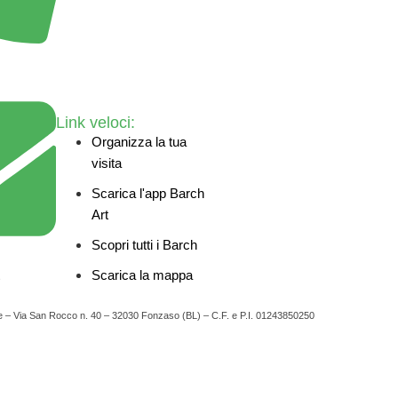
Link veloci:
Organizza la tua
visita
Scarica l'app Barch
Art
Scopri tutti i Barch
Scarica la mappa
Sociale – Via San Rocco n. 40 – 32030 Fonzaso (BL) – C.F. e P.I. 01243850250